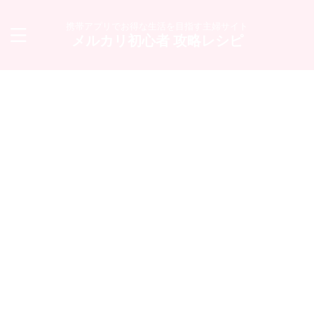
携帯アプリでお得な生活を目指す主婦サイト
メルカリ初心者 攻略レシピ