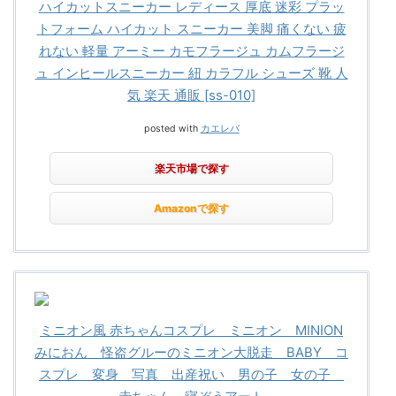
ハイカットスニーカー レディース 厚底 迷彩 プラッ
トフォーム ハイカット スニーカー 美脚 痛くない 疲
れない 軽量 アーミー カモフラージュ カムフラージ
ュ インヒールスニーカー 紐 カラフル シューズ 靴 人
気 楽天 通販 [ss-010]
posted with
カエレバ
楽天市場で探す
Amazonで探す
ミニオン風 赤ちゃんコスプレ ミニオン MINION
みにおん 怪盗グルーのミニオン大脱走 BABY コ
スプレ 変身 写真 出産祝い 男の子 女の子