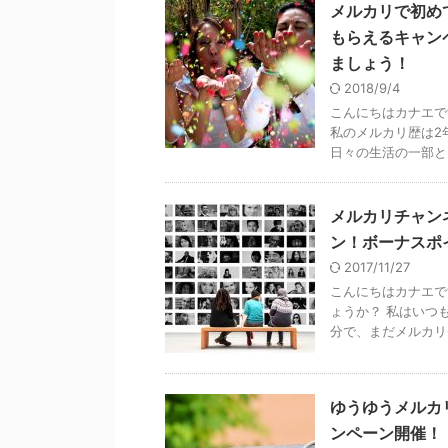
メルカリで初め
もらえるキャン
ましょう！
2018/9/4
こんにちはカナエで
私のメルカリ歴は2
日々の生活の一部とし
メルカリチャン
ン！ボーナスポ
2017/11/27
こんにちはカナエで
ょうか？ 私はいつ
分で、まだメルカリチ
ゆうゆうメルカ
ンペーン開催！