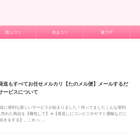
買うコツ
売るコツ
裏ワザ
発送もすべてお任せメルカリ【たのメル便】メールするだ
サービスについて
送に便利な新しいサービスが始まりました！待ってましたこんな便利
エ売れた商品を【梱包して】⇒【発送しにコンビニやヤマト運輸などに
きをする】。これっ ...