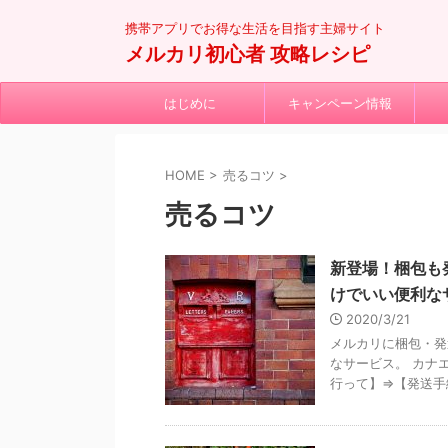
携帯アプリでお得な生活を目指す主婦サイト
メルカリ初心者 攻略レシピ
はじめに
キャンペーン情報
HOME
>
売るコツ
>
売るコツ
新登場！梱包も
けでいい便利な
2020/3/21
メルカリに梱包・発
なサービス。 カナ
行って】⇒【発送手続