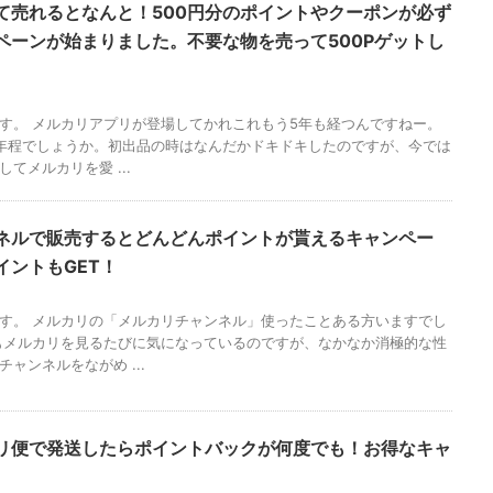
て売れるとなんと！500円分のポイントやクーポンが必ず
ペーンが始まりました。不要な物を売って500Pゲットし
す。 メルカリアプリが登場してかれこれもう5年も経つんですねー。
年程でしょうか。初出品の時はなんだかドキドキしたのですが、今では
てメルカリを愛 ...
ネルで販売するとどんどんポイントが貰えるキャンペー
イントもGET！
す。 メルカリの「メルカリチャンネル」使ったことある方いますでし
もメルカリを見るたびに気になっているのですが、なかなか消極的な性
ャンネルをながめ ...
リ便で発送したらポイントバックが何度でも！お得なキャ