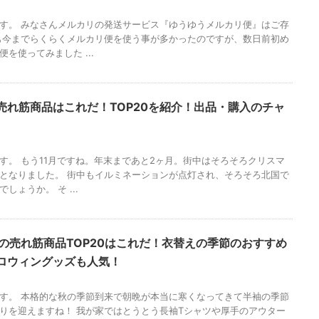
す。 みなさんメルカリの発送サービス『ゆうゆうメルカリ便』はご存
も今までらくらくメルカリ便を使う事が多かったのですが、数日前初め
を使ってみました ...
の売れ筋商品はこれだ！TOP20を紹介！出品・購入のチャ
す。 もう11月ですね。年末まであと2ヶ月。街中はそろそろクリスマ
となりました。 街中もイルミネーションが点灯され、そろそろ北国で
しょうか。 そ ...
月の売れ筋商品TOP20はこれだ！衣替えの季節のおすすめ
ロウィングッズも人気！
す。 本格的な秋の季節到来で朝晩が本当に寒くなってきて半袖の季節
りを迎えますね！ 我が家ではとうとう長袖Tシャツや厚手のアウター