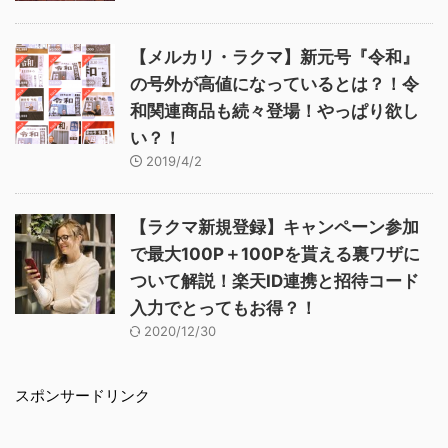
【メルカリ・ラクマ】新元号『令和』
の号外が高値になっているとは？！令
和関連商品も続々登場！やっぱり欲し
い？！
2019/4/2
【ラクマ新規登録】キャンペーン参加
で最大100P＋100Pを貰える裏ワザに
ついて解説！楽天ID連携と招待コード
入力でとってもお得？！
2020/12/30
スポンサードリンク